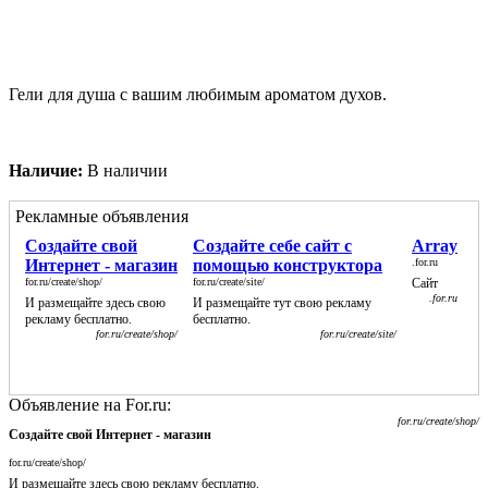
Гели для душа с вашим любимым ароматом духов.
Наличие:
В наличии
Рекламные объявления
Создайте свой
Создайте себе сайт с
Array
Интернет - магазин
помощью конструктора
.for.ru
for.ru/create/shop/
for.ru/create/site/
Сайт
.for.ru
И размещайте здесь свою
И размещайте тут свою рекламу
рекламу бесплатно.
бесплатно.
for.ru/create/shop/
for.ru/create/site/
Объявление на For.ru:
for.ru/create/shop/
Создайте свой Интернет - магазин
for.ru/create/shop/
И размещайте здесь свою рекламу бесплатно.